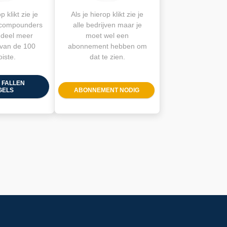
p klikt zie je
Als je hierop klikt zie je
 compounders
alle bedrijven maar je
 deel meer
moet wel een
van de 100
abonnement hebben om
iste.
dat te zien.
 FALLEN
GELS
ABONNEMENT NODIG