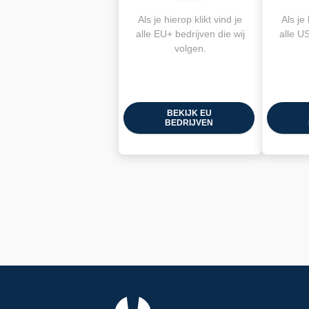
Als je hierop klikt vind je
Als je 
alle EU+ bedrijven die wij
alle US
volgen.
BEKIJK EU
BEDRIJVEN