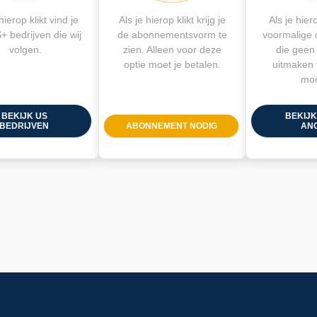
hierop klikt vind je
Als je hierop klikt krijg je
Als je hiero
+ bedrijven die wij
de abonnementsvorm te
voormalige
volgen.
zien. Alleen voor deze
die geen
optie moet je betalen.
uitmaken 
moo
BEKIJK US
BEKIJK
BEDRIJVEN
ABONNEMENT NODIG
AN