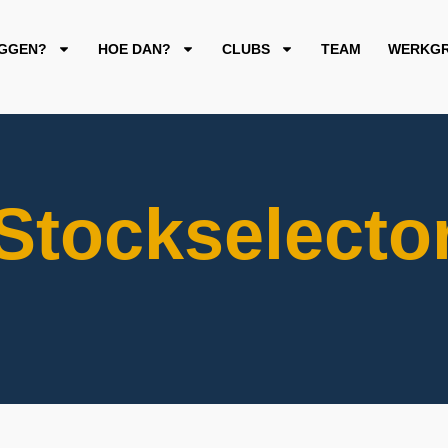
GGEN?
HOE DAN?
CLUBS
TEAM
WERKGR
Stockselecto