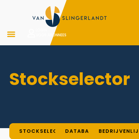
LOGIN
VOOR ABONNEES
Stockselector
STOCKSELECTOR
DATABASE
BEDRIJVENLI