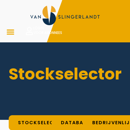
LOGIN
VOOR ABONNEES
Stockselector
STOCKSELECTOR
DATABASE
BEDRIJVENLI