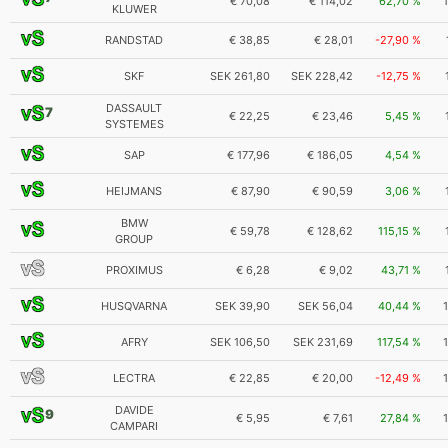
€ 70,08
€ 114,02
62,70 %
KLUWER
RANDSTAD
€ 38,85
€ 28,01
-27,90 %
SKF
SEK 261,80
SEK 228,42
-12,75 %
DASSAULT
7
€ 22,25
€ 23,46
5,45 %
SYSTEMES
SAP
€ 177,96
€ 186,05
4,54 %
HEIJMANS
€ 87,90
€ 90,59
3,06 %
BMW
€ 59,78
€ 128,62
115,15 %
GROUP
PROXIMUS
€ 6,28
€ 9,02
43,71 %
HUSQVARNA
SEK 39,90
SEK 56,04
40,44 %
AFRY
SEK 106,50
SEK 231,69
117,54 %
LECTRA
€ 22,85
€ 20,00
-12,49 %
DAVIDE
9
€ 5,95
€ 7,61
27,84 %
CAMPARI