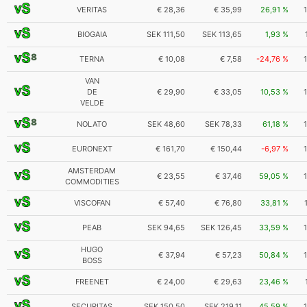
VERITAS
€ 28,36
€ 35,99
26,91 %
BIOGAIA
SEK 111,50
SEK 113,65
1,93 %
8
TERNA
€ 10,08
€ 7,58
-24,76 %
VAN
DE
€ 29,90
€ 33,05
10,53 %
VELDE
8
NOLATO
SEK 48,60
SEK 78,33
61,18 %
EURONEXT
€ 161,70
€ 150,44
-6,97 %
AMSTERDAM
€ 23,55
€ 37,46
59,05 %
COMMODITIES
VISCOFAN
€ 57,40
€ 76,80
33,81 %
PEAB
SEK 94,65
SEK 126,45
33,59 %
HUGO
€ 37,94
€ 57,23
50,84 %
BOSS
FREENET
€ 24,00
€ 29,63
23,46 %
SECURITAS
SEK 150,50
SEK 219,11
45,59 %