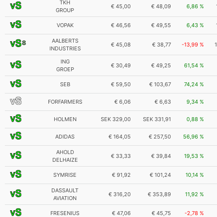
TKH
€ 45,00
€ 48,09
6,86 %
GROUP
VOPAK
€ 46,56
€ 49,55
6,43 %
AALBERTS
8
€ 45,08
€ 38,77
-13,99 %
INDUSTRIES
ING
€ 30,49
€ 49,25
61,54 %
GROEP
SEB
€ 59,50
€ 103,67
74,24 %
FORFARMERS
€ 6,06
€ 6,63
9,34 %
HOLMEN
SEK 329,00
SEK 331,91
0,88 %
ADIDAS
€ 164,05
€ 257,50
56,96 %
AHOLD
€ 33,33
€ 39,84
19,53 %
DELHAIZE
SYMRISE
€ 91,92
€ 101,24
10,14 %
DASSAULT
€ 316,20
€ 353,89
11,92 %
AVIATION
FRESENIUS
€ 47,06
€ 45,75
-2,78 %