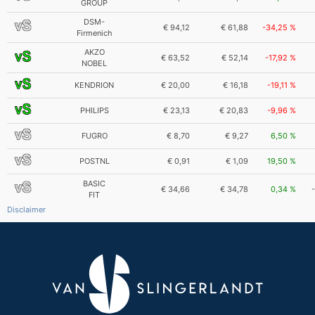
GROUP
DSM-
€ 94,12
€ 61,88
-34,25 %
Firmenich
AKZO
€ 63,52
€ 52,14
-17,92 %
NOBEL
KENDRION
€ 20,00
€ 16,18
-19,11 %
PHILIPS
€ 23,13
€ 20,83
-9,96 %
FUGRO
€ 8,70
€ 9,27
6,50 %
POSTNL
€ 0,91
€ 1,09
19,50 %
BASIC
€ 34,66
€ 34,78
0,34 %
FIT
Disclaimer