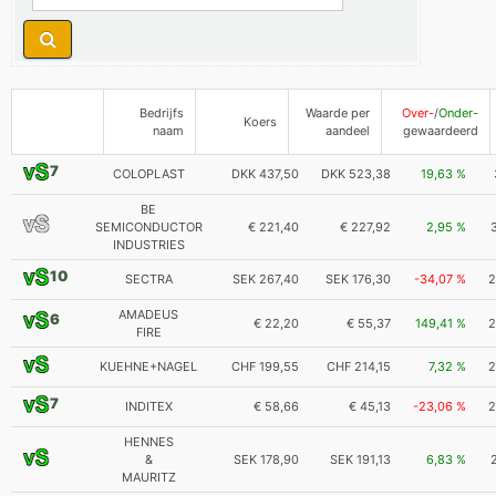
Bedrijfs
Waarde per
Over-
/
Onder-
Koers
naam
aandeel
gewaardeerd
7
COLOPLAST
DKK 437,50
DKK 523,38
19,63 %
BE
SEMICONDUCTOR
€ 221,40
€ 227,92
2,95 %
INDUSTRIES
10
SECTRA
SEK 267,40
SEK 176,30
-34,07 %
2
AMADEUS
6
€ 22,20
€ 55,37
149,41 %
2
FIRE
KUEHNE+NAGEL
CHF 199,55
CHF 214,15
7,32 %
2
7
INDITEX
€ 58,66
€ 45,13
-23,06 %
2
HENNES
&
SEK 178,90
SEK 191,13
6,83 %
MAURITZ