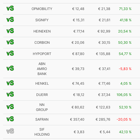
OPMOBILITY
€ 12,48
€ 21,38
71,33 %
SIGNIFY
€ 15,31
€ 21,61
41,18 %
HEINEKEN
€ 77,14
€ 92,99
20,54 %
CORBION
€ 20,06
€ 30,15
50,30 %
HYPOPORT
€ 87,80
€ 135,88
54,77 %
ABN
AMRO
€ 39,73
€ 37,41
-5,83 %
BANK
HENKEL
€ 74,45
€ 77,46
4,05 %
DUERR
€ 18,12
€ 37,34
106,05 %
NN
€ 80,62
€ 122,63
52,10 %
GROUP
SAFRAN
€ 357,40
€ 285,76
-20,05 %
SIF
€ 3,83
€ 5,44
42,13 %
HOLDING