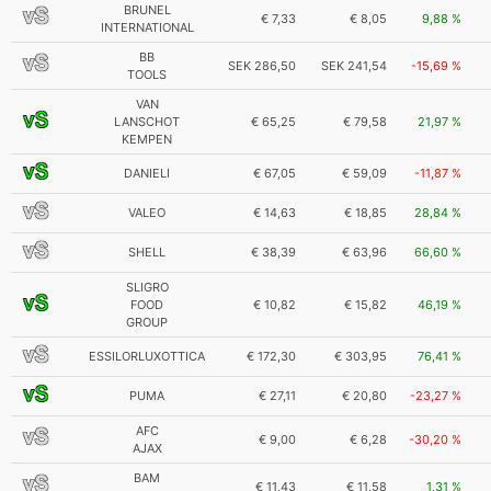
BRUNEL
€ 7,33
€ 8,05
9,88 %
INTERNATIONAL
BB
SEK 286,50
SEK 241,54
-15,69 %
TOOLS
VAN
LANSCHOT
€ 65,25
€ 79,58
21,97 %
KEMPEN
DANIELI
€ 67,05
€ 59,09
-11,87 %
VALEO
€ 14,63
€ 18,85
28,84 %
SHELL
€ 38,39
€ 63,96
66,60 %
SLIGRO
FOOD
€ 10,82
€ 15,82
46,19 %
GROUP
ESSILORLUXOTTICA
€ 172,30
€ 303,95
76,41 %
PUMA
€ 27,11
€ 20,80
-23,27 %
AFC
€ 9,00
€ 6,28
-30,20 %
AJAX
BAM
€ 11,43
€ 11,58
1,31 %