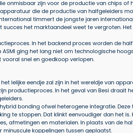
ie onmisbaar zijn voor de productie van chips of 
 apparatuur die de productie van halfgeleiders mo
 International timmert de jongste jaren internatio
succes het marktaandeel weet te vergroten. Het m
oductieproces. In het backend proces worden de half
n ASMI ging het lang niet om technologische hoogst
 vooral snel en goedkoop verlopen.
r het lelijke eendje zal zijn in het wereldje van ap
 zijn productieproces. In het geval van Besi draait
eleiders.
ybrid bonding ofwel heterogene integratie. Deze 
kking te stoppen. Dat klinkt eenvoudiger dan het i
ies, afmetingen en materialen. In plaats van de ha
r minuscule koppelingen tussen geplaatst.