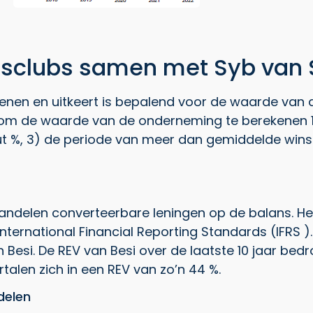
sclubs samen met Syb van S
nen en uitkeert is bepalend voor de waarde van 
 om de waarde van de onderneming te berekenen 1)
ut %, 3) de periode van meer dan gemiddelde win
andelen converteerbare leningen op de balans. Het 
International Financial Reporting Standards (IFRS 
 Besi. De REV van Besi over de laatste 10 jaar bed
alen zich in een REV van zo’n 44 %.
delen