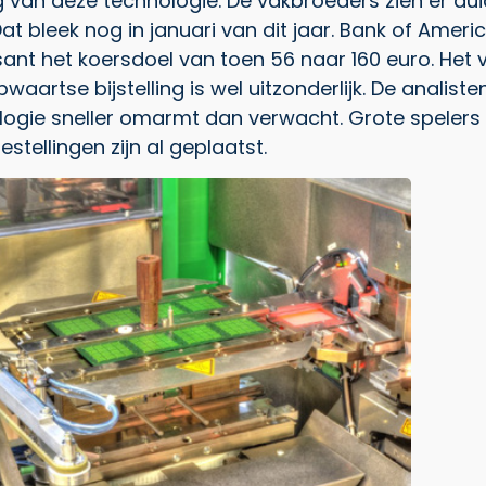
van deze technologie. De vakbroeders zien er duide
Dat bleek nog in januari van dit jaar. Bank of Ame
t het koersdoel van toen 56 naar 160 euro. Het 
artse bijstelling is wel uitzonderlijk. De analiste
ogie sneller omarmt dan verwacht. Grote spelers 
tellingen zijn al geplaatst.