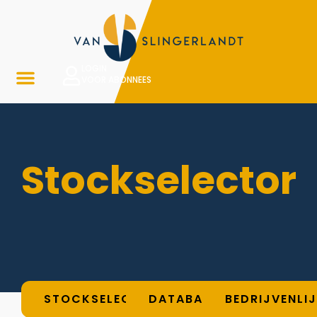
LOGIN
VOOR ABONNEES
Stockselector
STOCKSELECTOR
DATABASE
BEDRIJVENLI