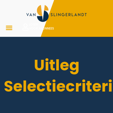
LOGIN
VOOR ABONNEES
Uitleg
Selectiecriter