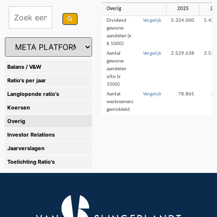
Overig
2025
20
Dividend
Vergelijk
5.324.000
5.421
gewone
aandelen (x
$ 1000)
Aantal
Vergelijk
2.529.638
2.534
gewone
Balans / V&W
aandelen
ulto (x
Ratio's per jaar
1000)
Langlopende ratio's
Aantal
Vergelijk
78.865
74
werknemers
Koersen
gemiddeld
Overig
Investor Relations
Jaarverslagen
Toelichting Ratio's