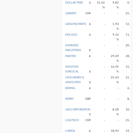
DOLLAR TREE
$
15,02
9,82
0,9
%
%
GEBERIT
CHF
-
-
25,5
GENUINE PARTS
$
-
1,93
12,2
%
HOLOGIC
$
-
9,16
11,8
%
HYDRATEC
-
-
20,3
INDUSTRIES
€
INDITEX
€
-
29,69
28,2
%
INTUITIVE
-
16,95
15,7
SURGICAL
$
%
JACK HENRY &
-
25,63
21,7
ASSOCIATES
$
%
KERING
€
-
-
6,8
KERRY
GBP
-
-
8,6
LKQ CORPORATION
-
8,28
10,9
$
%
LOGITECH
CHF
-
-
25,7
LOREAL
€
-
18,94
19,4