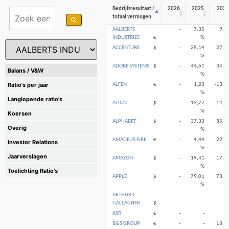
Bedrijfsresultaat /
2026
2025
2024
totaal vermogen
AALBERTS
-
7,35
9,3
INDUSTRIES
€
%
ACCENTURE
$
-
25,14
27,7
%
ADOBE SYSTEMS
$
-
44,61
34,4
Balans / V&W
%
Ratio's per jaar
ALFEN
€
-
1,23
-13,1
%
Langlopende ratio's
ALIGN
$
-
13,77
14,8
%
Koersen
ALPHABET
$
-
37,33
35,2
Overig
%
AMADEUS FIRE
€
-
4,44
22,1
Investor Relations
%
Jaarverslagen
AMAZON
$
-
19,41
17,5
%
Toelichting Ratio's
APPLE
$
-
79,01
73,1
%
ARTHUR J.
-
-
GALLAGHER
$
ASR
€
-
-
B&S GROUP
€
-
-
13,4