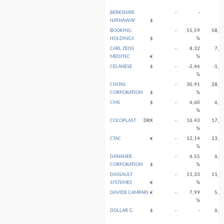
BERKSHIRE
-
-
HATHAWAY
$
BOOKING
-
55,59
58,2
HOLDINGS
$
%
CARL ZEISS
-
8,32
7,2
MEDITEC
€
%
CELANESE
$
-
-2,46
-1,6
%
CINTAS
-
30,91
28,5
CORPORATION
$
%
CMS
$
-
6,60
6,4
%
COLOPLAST
DKK
-
16,43
17,6
%
CTAC
€
-
12,14
13,5
%
DANAHER
-
6,55
6,9
CORPORATION
$
%
DASSAULT
-
11,33
11,5
SYSTEMES
€
%
DAVIDE CAMPARI
€
-
7,99
5,8
%
DOLLAR G
$
-
-
6,6