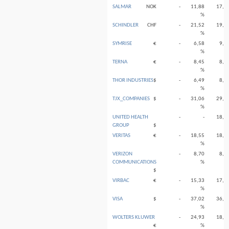
SALMAR
NOK
-
11,88
17,9
%
SCHINDLER
CHF
-
21,52
19,4
%
SYMRISE
€
-
6,58
9,9
%
TERNA
€
-
8,45
8,3
%
THOR INDUSTRIES
$
-
6,49
8,1
%
TJX_COMPANIES
$
-
31,06
29,2
%
UNITED HEALTH
-
-
18,5
GROUP
$
VERITAS
€
-
18,55
18,1
%
VERIZON
-
8,70
8,7
COMMUNICATIONS
%
$
VIRBAC
€
-
15,33
17,4
%
VISA
$
-
37,02
36,4
%
WOLTERS KLUWER
-
24,93
18,1
€
%