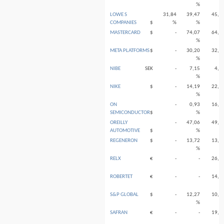
%
LOWE S
31,84
39,47
45,0
COMPANIES
$
%
%
MASTERCARD
$
-
74,07
64,8
%
META PLATFORMS
$
-
30,20
32,8
%
NIBE
SEK
-
7,15
4,5
%
NIKE
$
-
14,19
22,6
%
ON
-
0,93
16,4
SEMICONDUCTOR
$
%
OREILLY
-
47,06
49,4
AUTOMOTIVE
$
%
REGENERON
$
-
13,72
13,5
%
RELX
€
-
-
26,4
ROBERTET
€
-
-
14,6
S&P GLOBAL
$
-
12,27
10,2
%
SAFRAN
€
-
-
19,1