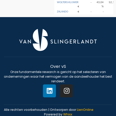
WOLTERS KLUWER
-
43,04
52,18
€
%
%
ZALANDO
€
-
-
-
Over vS
Onze fundamentele research is gericht op het selecteren van
ondernemingen waar het vermogen van de aandeelhouder het best
rendeert.
Alle rechten voorbehouden | Ontworpen door
LienOnline
Powered by
Whixx