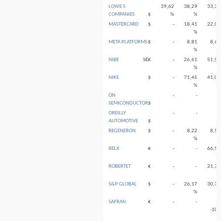
LOWE S
39,62
38,29
33,37
COMPANIES
$
%
%
%
MASTERCARD
$
-
18,41
22,06
%
%
META PLATFORMS
$
-
8,81
8,69
%
%
NIBE
SEK
-
26,61
51,58
%
%
NIKE
$
-
71,45
41,00
%
%
ON
-
-
-
SEMICONDUCTOR
$
OREILLY
-
-
-
AUTOMOTIVE
$
REGENERON
$
-
8,22
8,53
%
%
RELX
€
-
-
66,99
%
ROBERTET
€
-
-
21,72
%
S&P GLOBAL
$
-
26,17
30,37
%
%
SAFRAN
€
-
-
<
-100
%