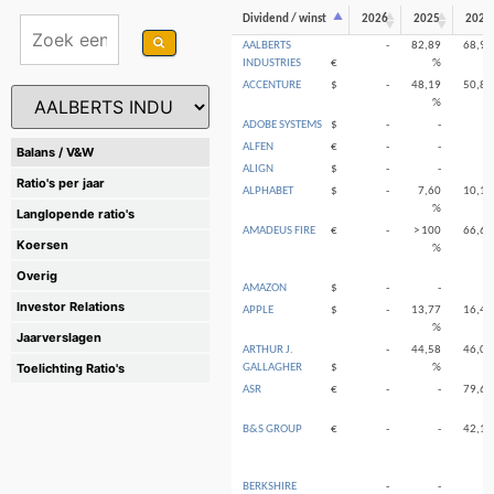
Dividend / winst
2026
2025
2024
AALBERTS
-
82,89
68,96
INDUSTRIES
€
%
%
ACCENTURE
$
-
48,19
50,88
%
%
ADOBE SYSTEMS
$
-
-
-
ALFEN
€
-
-
-
Balans / V&W
ALIGN
$
-
-
-
Ratio's per jaar
ALPHABET
$
-
7,60
10,15
%
%
Langlopende ratio's
AMADEUS FIRE
€
-
> 100
66,65
Koersen
%
%
Overig
AMAZON
$
-
-
-
Investor Relations
APPLE
$
-
13,77
16,44
%
%
Jaarverslagen
ARTHUR J.
-
44,58
46,08
Toelichting Ratio's
GALLAGHER
$
%
%
ASR
€
-
-
79,68
%
B&S GROUP
€
-
-
42,16
%
BERKSHIRE
-
-
-