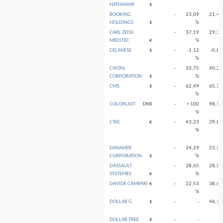
HATHAWAY
$
BOOKING
-
23,09
21,40
HOLDINGS
$
%
%
CARL ZEISS
-
37,19
29,39
MEDITEC
€
%
%
CELANESE
$
-
-1,12
-0,85
%
%
CINTAS
-
33,75
40,20
CORPORATION
$
%
%
CMS
$
-
62,49
65,76
%
%
COLOPLAST
DKK
-
> 100
98,14
%
%
CTAC
€
-
43,23
39,81
%
%
DANAHER
-
24,29
23,36
CORPORATION
$
%
%
DASSAULT
-
28,65
28,55
SYSTEMES
€
%
%
DAVIDE CAMPARI
€
-
22,53
38,69
%
%
DOLLAR G
$
-
-
46,12
%
DOLLAR TREE
$
-
-
-