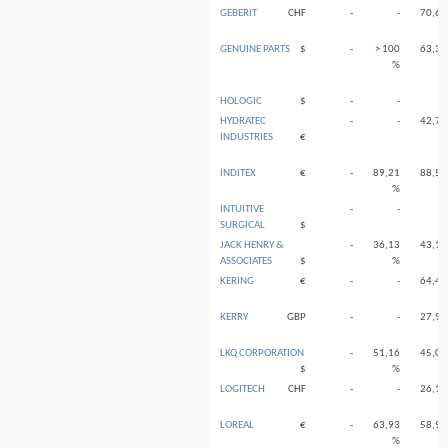
GEBERIT
CHF
-
-
70,61
%
GENUINE PARTS
$
-
> 100
63,36
%
%
HOLOGIC
$
-
-
-
HYDRATEC
-
-
42,74
INDUSTRIES
€
%
INDITEX
€
-
89,21
88,59
%
%
INTUITIVE
-
-
-
SURGICAL
$
JACK HENRY &
-
36,13
43,12
ASSOCIATES
$
%
%
KERING
€
-
-
64,49
%
KERRY
GBP
-
-
27,94
%
LKQ CORPORATION
-
51,16
45,07
$
%
%
LOGITECH
CHF
-
-
26,10
%
LOREAL
€
-
63,93
58,90
%
%