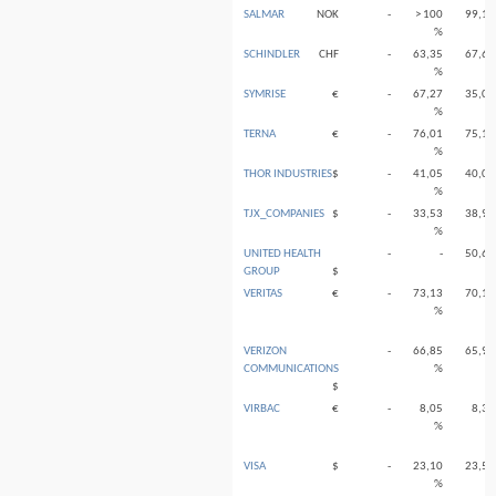
SALMAR
NOK
-
> 100
99,12
%
%
SCHINDLER
CHF
-
63,35
67,68
%
%
SYMRISE
€
-
67,27
35,07
%
%
TERNA
€
-
76,01
75,13
%
%
THOR INDUSTRIES
$
-
41,05
40,00
%
%
TJX_COMPANIES
$
-
33,53
38,92
%
%
UNITED HEALTH
-
-
50,66
GROUP
$
%
VERITAS
€
-
73,13
70,11
%
%
VERIZON
-
66,85
65,91
COMMUNICATIONS
%
%
$
VIRBAC
€
-
8,05
8,36
%
%
VISA
$
-
23,10
23,56
%
%