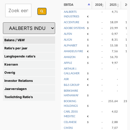
EBITDA
2026
2025
20
AALBERTS
-
4,71
4
INDUSTRIES
€
ACCENTURE
$
-
18,09
18
ADOBE SYSTEMS
$
-
23,99
19
ALFEN
€
-
0,97
-0
Balans / V&W
ALIGN
$
-
8,31
10
ALPHABET
$
-
15,58
11
Ratio's per jaar
AMADEUS FIRE
€
-
7,56
15
Langlopende ratio's
AMAZON
$
-
16,70
7
APPLE
$
-
9,97
9
Koersen
ARTHUR J.
-
-
Overig
GALLAGHER
$
ASR
€
-
-
Investor Relations
B&S GROUP
€
-
-
1
Jaarverslagen
BERKSHIRE
-
-
HATHAWAY
$
Toelichting Ratio's
BOOKING
-
255,64
239,
HOLDINGS
$
CARL ZEISS
-
4,02
4
MEDITEC
€
CELANESE
$
-
2,88
4
CINTAS
-
7,07
5