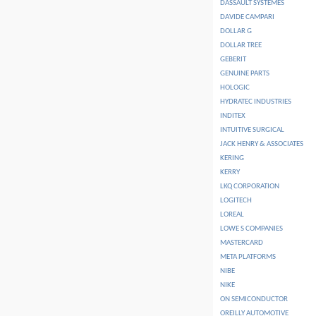
DASSAULT SYSTEMES
DAVIDE CAMPARI
DOLLAR G
DOLLAR TREE
GEBERIT
GENUINE PARTS
HOLOGIC
HYDRATEC INDUSTRIES
INDITEX
INTUITIVE SURGICAL
JACK HENRY & ASSOCIATES
KERING
KERRY
LKQ CORPORATION
LOGITECH
LOREAL
LOWE S COMPANIES
MASTERCARD
META PLATFORMS
NIBE
NIKE
ON SEMICONDUCTOR
OREILLY AUTOMOTIVE