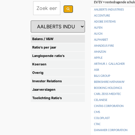
EV/EV + rentedragende schul
AALBERTS INDUSTRIES
ACCENTURE
ADOBE SYSTEMS
ALFEN
ALIGN
Balans / V&W
ALPHABET
AMADEUS FIRE
Ratio's per jaar
AMAZON
Langlopende ratio's
APPLE
Koersen
ARTHUR J. GALLAGHER
ASR
Overig
B&S GROUP
Investor Relations
BERKSHIRE HATHAWAY
BOOKING HOLDINGS
Jaarverslagen
CARL ZEISS MEDITEC
Toelichting Ratio's
CELANESE
CINTAS CORPORATION
CMS
COLOPLAST
CTAC
DANAHER CORPORATION