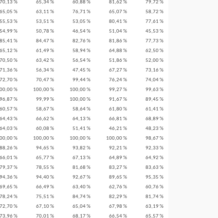
70,13 %
65,34 %
60,88 %
81,62 %
79,72 %
65,05 %
63,11 %
76,71 %
65,07 %
58,72 %
55,53 %
53,51 %
53,05 %
80,41 %
77,61 %
54,99 %
50,78 %
46,54 %
51,04 %
45,53 %
85,41 %
84,47 %
82,76 %
81,86 %
77,73 %
65,12 %
61,49 %
58,94 %
64,88 %
62,50 %
70,50 %
63,42 %
56,54 %
51,86 %
52,00 %
71,36 %
56,34 %
47,45 %
67,27 %
73,16 %
72,70 %
70,47 %
99,44 %
76,24 %
74,04 %
00,00 %
100,00 %
100,00 %
99,27 %
99,63 %
96,87 %
99,99 %
100,00 %
91,67 %
89,45 %
60,57 %
58,67 %
58,64 %
61,80 %
61,41 %
64,43 %
66,62 %
64,13 %
66,81 %
68,89 %
64,03 %
60,08 %
51,41 %
46,21 %
48,23 %
00,00 %
100,00 %
100,00 %
100,00 %
98,67 %
88,26 %
94,65 %
93,82 %
92,21 %
92,33 %
66,01 %
65,77 %
67,13 %
64,89 %
64,92 %
79,37 %
78,55 %
81,68 %
83,27 %
83,63 %
94,36 %
94,40 %
92,67 %
89,65 %
95,35 %
69,65 %
66,49 %
63,40 %
62,76 %
60,76 %
78,24 %
75,51 %
84,74 %
82,29 %
81,74 %
72,70 %
67,10 %
65,04 %
67,98 %
63,19 %
73,96 %
70,01 %
68,17 %
66,54 %
65,57 %