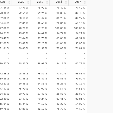
2021
2020
2019
2018
2017
81,45 %
77,78 %
73,92 %
73,42 %
73,19 %
93,40 %
92,54 %
99,94 %
90,88 %
89,40 %
89,82 %
88,18 %
87,42 %
83,93 %
89,99 %
84,64 %
79,81 %
40,63 %
22,06 %
60,18 %
97,80 %
98,20 %
97,93 %
100,00 %
100,00 %
94,21 %
93,09 %
94,67 %
94,74 %
94,21 %
53,47 %
39,04 %
22,70 %
63,86 %
62,34 %
72,62 %
73,88 %
67,23 %
61,06 %
53,03 %
81,81 %
80,80 %
79,58 %
75,03 %
71,84 %
-
-
-
-
-
-
-
-
-
-
50,57 %
49,33 %
38,69 %
36,17 %
42,72 %
-
-
-
-
-
72,85 %
68,39 %
75,51 %
71,50 %
65,85 %
89,26 %
91,38 %
96,81 %
96,89 %
96,60 %
72,13 %
69,88 %
64,59 %
66,29 %
62,12 %
77,47 %
75,90 %
73,00 %
71,57 %
64,51 %
34,81 %
30,93 %
27,43 %
28,68 %
29,62 %
82,60 %
87,47 %
90,24 %
83,46 %
80,86 %
65,84 %
61,34 %
74,50 %
63,39 %
54,03 %
69,76 %
67,80 %
62,52 %
76,73 %
74,18 %