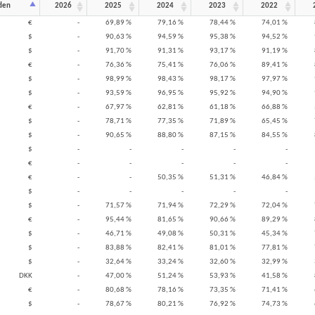
den
2026
2025
2024
2023
2022
€
-
69,89 %
79,16 %
78,44 %
74,01 %
$
-
90,63 %
94,59 %
95,38 %
94,52 %
$
-
91,70 %
91,31 %
93,17 %
91,19 %
€
-
76,36 %
75,41 %
76,06 %
89,41 %
$
-
98,99 %
98,43 %
98,17 %
97,97 %
$
-
93,59 %
96,95 %
95,92 %
94,90 %
€
-
67,97 %
62,81 %
61,18 %
66,88 %
$
-
78,71 %
77,35 %
71,89 %
65,45 %
$
-
90,65 %
88,80 %
87,15 %
84,55 %
$
-
-
-
-
-
€
-
-
-
-
-
€
-
-
50,35 %
51,31 %
46,84 %
$
-
-
-
-
-
$
-
71,57 %
71,94 %
72,29 %
72,04 %
€
-
95,44 %
81,65 %
90,66 %
89,29 %
$
-
46,71 %
49,08 %
50,31 %
45,34 %
$
-
83,88 %
82,41 %
81,01 %
77,81 %
$
-
32,64 %
33,24 %
32,60 %
32,99 %
DKK
-
47,00 %
51,24 %
53,93 %
41,58 %
€
-
80,68 %
78,16 %
73,35 %
71,41 %
$
-
78,67 %
80,21 %
76,92 %
74,73 %