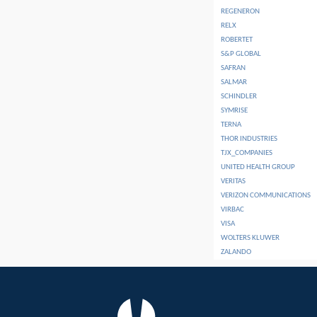
REGENERON
RELX
ROBERTET
S&P GLOBAL
SAFRAN
SALMAR
SCHINDLER
SYMRISE
TERNA
THOR INDUSTRIES
TJX_COMPANIES
UNITED HEALTH GROUP
VERITAS
VERIZON COMMUNICATIONS
VIRBAC
VISA
WOLTERS KLUWER
ZALANDO