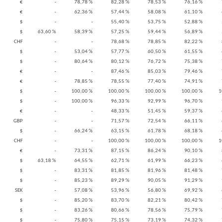
€
-
78,78 %
82,28 %
78,53 %
76,16 %
€
-
62,36 %
57,44 %
58,08 %
61,10 %
$
-
-
55,40 %
53,75 %
52,88 %
$
63,60 %
58,39 %
57,25 %
59,44 %
56,89 %
CHF
-
-
78,68 %
78,85 %
82,22 %
$
-
53,04 %
57,77 %
60,50 %
61,55 %
$
-
80,64 %
80,12 %
76,72 %
75,38 %
€
-
-
87,46 %
85,03 %
79,46 %
€
-
78,85 %
78,55 %
77,40 %
74,91 %
$
-
100,00 %
100,00 %
100,00 %
100,00 %
1
$
-
100,00 %
96,33 %
92,99 %
96,70 %
€
-
-
48,33 %
51,45 %
59,37 %
GBP
-
-
71,57 %
72,54 %
66,11 %
$
-
66,24 %
63,15 %
61,78 %
68,18 %
CHF
-
-
100,00 %
100,00 %
100,00 %
1
€
-
73,31 %
87,15 %
86,24 %
90,10 %
$
63,18 %
64,55 %
62,71 %
61,99 %
66,23 %
$
-
83,31 %
81,85 %
81,96 %
81,48 %
$
-
85,23 %
89,29 %
90,05 %
91,29 %
SEK
-
57,08 %
53,96 %
56,80 %
69,92 %
$
-
85,20 %
83,70 %
82,21 %
80,42 %
$
-
83,26 %
80,66 %
78,56 %
75,79 %
$
-
75,80 %
75,15 %
73,19 %
74,32 %