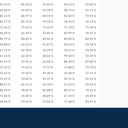
92,24 %
89,10 %
95,64 %
94,63 %
93,40 %
62,58 %
59,20 %
59,20 %
58,72 %
61,11 %
85,12 %
86,97 %
84,44 %
82,00 %
79,59 %
82,57 %
80,70 %
79,10 %
78,44 %
76,19 %
71,36 %
72,53 %
71,62 %
71,19 %
71,58 %
66,29 %
61,34 %
70,84 %
83,99 %
78,31 %
85,79 %
86,83 %
84,66 %
80,80 %
86,04 %
69,80 %
63,23 %
61,67 %
60,54 %
59,58 %
27,72 %
26,78 %
30,29 %
32,51 %
33,20 %
67,56 %
62,20 %
58,02 %
99,20 %
92,39 %
65,54 %
57,95 %
65,06 %
88,39 %
87,00 %
75,22 %
74,32 %
71,72 %
71,80 %
72,70 %
43,22 %
37,42 %
34,68 %
32,28 %
37,12 %
42,01 %
44,02 %
45,37 %
42,41 %
40,10 %
88,67 %
85,11 %
56,18 %
51,52 %
49,59 %
82,59 %
78,82 %
82,88 %
80,37 %
76,62 %
71,06 %
70,30 %
68,89 %
67,44 %
64,40 %
58,96 %
54,33 %
73,06 %
77,68 %
83,97 %