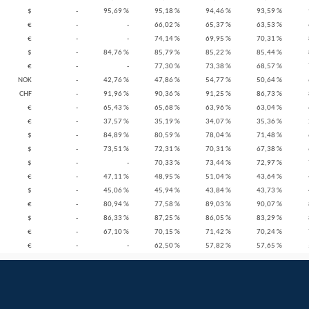
$
-
95,69 %
95,18 %
94,46 %
93,59 %
€
-
-
66,02 %
65,37 %
63,53 %
€
-
-
74,14 %
69,95 %
70,31 %
$
-
84,76 %
85,79 %
85,22 %
85,44 %
€
-
-
77,30 %
73,38 %
68,57 %
NOK
-
42,76 %
47,86 %
54,77 %
50,64 %
CHF
-
91,96 %
90,36 %
91,25 %
86,73 %
€
-
65,43 %
65,68 %
63,96 %
63,04 %
€
-
37,57 %
35,19 %
34,07 %
35,36 %
$
-
84,89 %
80,59 %
78,04 %
71,48 %
$
-
73,51 %
72,31 %
70,31 %
67,38 %
$
-
-
70,33 %
73,44 %
72,97 %
€
-
47,11 %
48,95 %
51,04 %
43,64 %
$
-
45,06 %
45,94 %
43,84 %
43,73 %
€
-
80,94 %
77,58 %
89,03 %
90,07 %
$
-
86,33 %
87,25 %
86,05 %
83,29 %
€
-
67,10 %
70,15 %
71,42 %
70,24 %
€
-
-
62,50 %
57,82 %
57,65 %