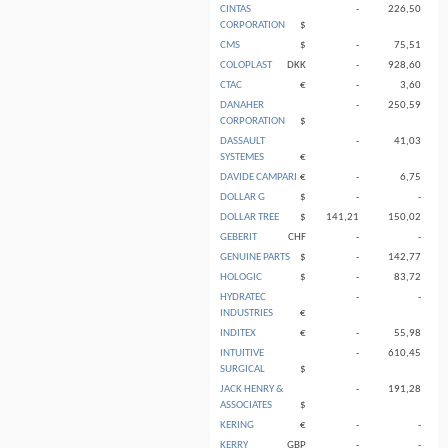
CINTAS
-
226,50
CORPORATION
$
CMS
$
-
75,51
COLOPLAST
DKK
-
928,60
CTAC
€
-
3,60
DANAHER
-
250,59
CORPORATION
$
DASSAULT
-
41,03
SYSTEMES
€
DAVIDE CAMPARI
€
-
6,75
DOLLAR G
$
-
-
DOLLAR TREE
$
141,21
150,02
GEBERIT
CHF
-
-
GENUINE PARTS
$
-
142,77
HOLOGIC
$
-
83,72
HYDRATEC
-
-
INDUSTRIES
€
INDITEX
€
-
55,98
INTUITIVE
-
610,45
SURGICAL
$
JACK HENRY &
-
191,28
ASSOCIATES
$
KERING
€
-
-
KERRY
GBP
-
-