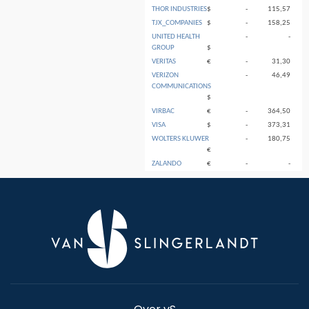
THOR INDUSTRIES
$
-
115,57
TJX_COMPANIES
$
-
158,25
UNITED HEALTH
-
-
GROUP
$
VERITAS
€
-
31,30
VERIZON
-
46,49
COMMUNICATIONS
$
VIRBAC
€
-
364,50
VISA
$
-
373,31
WOLTERS KLUWER
-
180,75
€
ZALANDO
€
-
-