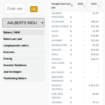
Hoogste koers per
2026
2025
jaar
AALBERTS
-
31,97
INDUSTRIES
€
ACCENTURE
$
-
398,25
ADOBE SYSTEMS
$
-
552,96
ALFEN
€
-
12,98
Balans / V&W
ALIGN
$
-
234,89
Ratio's per jaar
ALPHABET
$
-
323,44
Langlopende ratio's
AMADEUS FIRE
€
-
93,30
AMAZON
$
-
254,00
Koersen
APPLE
$
-
259,02
Overig
ARTHUR J.
-
348,77
GALLAGHER
$
Investor Relations
ASR
€
-
-
Jaarverslagen
B&S GROUP
€
-
-
BERKSHIRE
-
-
Toelichting Ratio's
HATHAWAY
$
BOOKING
-
5.815,92
5
HOLDINGS
$
CARL ZEISS
-
69,60
MEDITEC
€
CELANESE
$
-
74,12