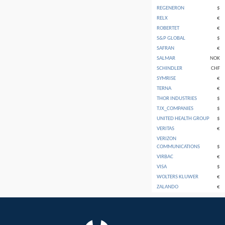
REGENERON
$
RELX
€
ROBERTET
€
S&P GLOBAL
$
SAFRAN
€
SALMAR
NOK
SCHINDLER
CHF
SYMRISE
€
TERNA
€
THOR INDUSTRIES
$
TJX_COMPANIES
$
UNITED HEALTH GROUP
$
VERITAS
€
VERIZON
COMMUNICATIONS
$
VIRBAC
€
VISA
$
WOLTERS KLUWER
€
ZALANDO
€