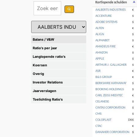
Kortlopende schulden
AALBERTS INDUSTRIES
€
ACCENTURE
$
ADOBE SYSTEMS
$
ALFEN
€
ALIGN
$
Balans / V&W
ALPHABET
$
AMADEUS FIRE
€
Ratio's per jaar
AMAZON
$
Langlopende ratio's
APPLE
$
Koersen
ARTHUR J. GALLAGHER
$
ASR
€
Overig
B&S GROUP
€
Investor Relations
BERKSHIRE HATHAWAY
$
BOOKING HOLDINGS
$
Jaarverslagen
CARL ZEISS MEDITEC
€
Toelichting Ratio's
CELANESE
$
CINTAS CORPORATION
$
CMS
$
COLOPLAST
DKK
CTAC
€
DANAHER CORPORATION
$