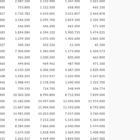
100
2.087.100
2.133.900
1.347.400
1.021.000
800
753.800
1.152.500
658.900
465.100
357
5.710.783
4.543.005
3.015.857
2.964.878
300
3.546.500
2.095.700
2.859.100
2.105.900
800
566.000
546.200
661.200
571.500
583
5.894.084
6.394.120
5.900.733
5.474.025
800
1.239.300
1.070.100
1.402.600
1.865.500
027
100.184
102.226
51.500
65.100
000
7.306.000
5.383.000
5.173.000
5.450.573
800
965.200
1.030.200
820.600
662.800
860
494.845
469.962
487.900
471.100
100
6.510.100
6.306.500
4.687.200
2.820.400
508
1.696.203
2.013.917
1.650.900
1.567.825
446
1.988.491
2.178.500
1.690.400
1.322.700
338
739.192
714.700
548.949
506.774
900
10.303.300
8.990.800
8.712.900
7.839.600
000
15.182.000
14.497.000
12.096.000
11.974.000
000
11.847.000
11.904.000
11.593.000
8.793.000
000
14.981.000
15.053.000
7.017.000
3.760.000
000
9.443.000
7.213.200
5.541.000
5.364.000
000
8.284.000
7.866.000
6.040.000
5.474.000
400
1.674.500
1.818.400
1.469.300
1.408.900
615
5.262.417
4.469.400
3.894.000
3.647.400