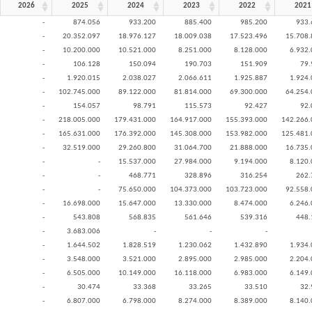
2026
2025
2024
2023
2022
2021
-
874.056
933.200
885.400
985.200
933.
-
20.352.097
18.976.127
18.009.038
17.523.496
15.708.
-
10.200.000
10.521.000
8.251.000
8.128.000
6.932.
-
106.128
150.094
190.703
151.909
79.
-
1.920.015
2.038.027
2.066.611
1.925.887
1.924.
-
102.745.000
89.122.000
81.814.000
69.300.000
64.254.
-
154.057
98.791
115.573
92.427
92.
-
218.005.000
179.431.000
164.917.000
155.393.000
142.266.
-
165.631.000
176.392.000
145.308.000
153.982.000
125.481.
-
32.519.000
29.260.800
31.064.700
21.888.000
16.735.
-
-
15.537.000
27.984.000
9.194.000
8.120.
-
-
468.771
328.896
316.254
262.
-
-
75.650.000
104.373.000
103.723.000
92.558.
-
16.698.000
15.647.000
13.330.000
8.474.000
6.246.
-
543.808
568.835
561.646
539.316
448.
-
3.683.006
-
-
-
-
1.644.502
1.828.519
1.230.062
1.432.890
1.934.
-
3.548.000
3.521.000
2.895.000
2.985.000
2.204.
-
6.505.000
10.149.000
16.118.000
6.983.000
6.149.
-
30.474
33.368
33.265
33.510
32.
-
6.807.000
6.798.000
8.274.000
8.389.000
8.140.