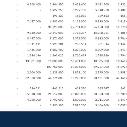
-
4.368.400
3.944.300
3.423.400
3.141.300
3.932.
-
-
6.927.250
6.299.700
5.840.970
4.404.
-
-
195.323
163.082
159.683
156.
-
7.637.000
6.392.000
6.125.000
5.999.000
3.815.
-
-
36.293.000
29.731.000
26.458.000
18.770.
-
9.160.000
10.343.000
9.793.387
16.898.331
4.686.
-
5.487.000
5.571.000
5.372.000
5.983.000
5.706.
-
1.311.111
1.925.204
936.581
971.316
1.144.
-
1.465.500
6.863.900
6.379.000
6.809.300
7.647.
-
1.584.696
1.567.022
1.716.479
1.755.916
1.794.
-
13.361.000
11.008.000
10.451.000
10.305.000
10.468.
-
-
103.769.000
99.054.000
89.237.000
78.292.
-
2.204.000
2.539.400
1.873.100
2.379.000
1.895.
-
62.370.000
64.771.000
53.223.000
50.171.000
47.160.
-
516.311
469.213
419.350
389.547
369.
-
35.048.000
26.517.000
23.098.000
20.853.000
15.739.
-
4.058.000
1.702.000
1.870.000
2.011.000
1.347.
-
-
3.990.100
3.526.200
3.666.900
3.097.