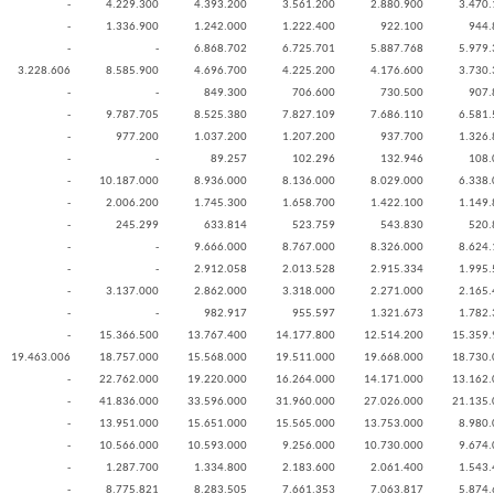
-
4.229.300
4.393.200
3.561.200
2.880.900
3.470.
-
1.336.900
1.242.000
1.222.400
922.100
944.
-
-
6.868.702
6.725.701
5.887.768
5.979.
3.228.606
8.585.900
4.696.700
4.225.200
4.176.600
3.730.
-
-
849.300
706.600
730.500
907.
-
9.787.705
8.525.380
7.827.109
7.686.110
6.581.
-
977.200
1.037.200
1.207.200
937.700
1.326.
-
-
89.257
102.296
132.946
108.
-
10.187.000
8.936.000
8.136.000
8.029.000
6.338.
-
2.006.200
1.745.300
1.658.700
1.422.100
1.149.
-
245.299
633.814
523.759
543.830
520.
-
-
9.666.000
8.767.000
8.326.000
8.624.
-
-
2.912.058
2.013.528
2.915.334
1.995.
-
3.137.000
2.862.000
3.318.000
2.271.000
2.165.
-
-
982.917
955.597
1.321.673
1.782.
-
15.366.500
13.767.400
14.177.800
12.514.200
15.359.
19.463.006
18.757.000
15.568.000
19.511.000
19.668.000
18.730.
-
22.762.000
19.220.000
16.264.000
14.171.000
13.162.
-
41.836.000
33.596.000
31.960.000
27.026.000
21.135.
-
13.951.000
15.651.000
15.565.000
13.753.000
8.980.
-
10.566.000
10.593.000
9.256.000
10.730.000
9.674.
-
1.287.700
1.334.800
2.183.600
2.061.400
1.543.
-
8.775.821
8.283.505
7.661.353
7.063.817
5.874.