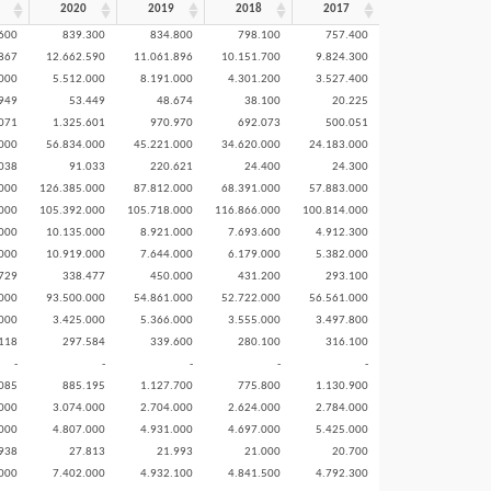
2020
2019
2018
2017
600
839.300
834.800
798.100
757.400
867
12.662.590
11.061.896
10.151.700
9.824.300
000
5.512.000
8.191.000
4.301.200
3.527.400
949
53.449
48.674
38.100
20.225
071
1.325.601
970.970
692.073
500.051
000
56.834.000
45.221.000
34.620.000
24.183.000
038
91.033
220.621
24.400
24.300
000
126.385.000
87.812.000
68.391.000
57.883.000
000
105.392.000
105.718.000
116.866.000
100.814.000
000
10.135.000
8.921.000
7.693.600
4.912.300
000
10.919.000
7.644.000
6.179.000
5.382.000
729
338.477
450.000
431.200
293.100
000
93.500.000
54.861.000
52.722.000
56.561.000
000
3.425.000
5.366.000
3.555.000
3.497.800
118
297.584
339.600
280.100
316.100
-
-
-
-
-
085
885.195
1.127.700
775.800
1.130.900
000
3.074.000
2.704.000
2.624.000
2.784.000
000
4.807.000
4.931.000
4.697.000
5.425.000
938
27.813
21.993
21.000
20.700
000
7.402.000
4.932.100
4.841.500
4.792.300