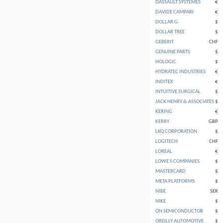
DASSAULT SYSTEMES
€
DAVIDE CAMPARI
€
DOLLAR G
$
DOLLAR TREE
$
GEBERIT
CHF
GENUINE PARTS
$
HOLOGIC
$
HYDRATEC INDUSTRIES
€
INDITEX
€
INTUITIVE SURGICAL
$
JACK HENRY & ASSOCIATES
$
KERING
€
KERRY
GBP
LKQ CORPORATION
$
LOGITECH
CHF
LOREAL
€
LOWE S COMPANIES
$
MASTERCARD
$
META PLATFORMS
$
NIBE
SEK
NIKE
$
ON SEMICONDUCTOR
$
OREILLY AUTOMOTIVE
$