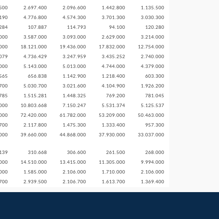
500
2.697.400
2.096.600
1.442.800
1.135.500
190
4.776.800
4.574.300
3.701.300
3.030.300
284
107.887
114.793
94.100
120.280
000
3.587.000
3.093.000
2.629.000
3.214.000
000
18.121.000
19.436.000
17.832.000
12.754.000
079
4.736.429
3.247.959
3.435.252
2.740.000
000
5.143.000
5.013.000
4.744.000
4.379.000
565
656.838
1.142.900
1.218.400
603.300
700
5.030.700
3.021.600
4.104.900
1.926.200
785
1.515.281
1.448.325
769.200
781.045
000
10.803.668
7.150.247
5.531.374
5.125.537
000
72.420.000
61.782.000
53.209.000
50.463.000
700
2.117.800
1.475.300
1.333.400
957.300
000
39.660.000
44.868.000
37.930.000
33.037.000
139
310.668
306.600
261.500
268.000
000
14.510.000
13.415.000
11.305.000
9.994.000
000
1.585.000
2.106.000
1.710.000
2.106.000
700
2.939.500
2.106.700
1.613.700
1.369.400