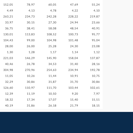
152,05
78,97
60,05
47,69
55,24
4,49
4,13
4,78
4,22
4,10
263,21
234,73
242,28
228,22
219,87
33,97
30,15
27,30
24,94
23,66
36,75
38,41
58,08
48,54
40,91
130,01
113,83
108,52
100,73
95,77
104,43
99,00
104,98
101,48
95,04
28,00
26,00
25,28
24,30
23,08
1,30
1,28
1,17
1,14
1,12
221,03
146,29
145,90
158,04
137,87
40,46
26,78
34,53
31,40
28,16
304,98
270,96
254,63
234,94
192,78
11,05
10,26
11,44
10,91
10,75
32,29
30,86
31,87
31,70
30,86
126,60
110,97
111,70
103,44
102,61
12,39
11,19
10,50
9,20
7,97
18,32
17,34
17,07
15,40
15,51
40,19
31,86
26,18
21,79
18,15