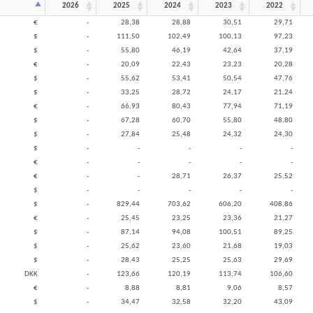
2026
2025
2024
2023
2022
€
-
28,38
28,88
30,51
29,71
$
-
111,50
102,49
100,13
97,23
$
-
55,80
46,19
42,64
37,19
€
-
20,09
22,43
23,23
20,28
$
-
55,62
53,41
50,54
47,76
$
-
33,25
28,72
24,17
21,24
€
-
66,93
80,43
77,94
71,19
$
-
67,28
60,70
55,80
48,80
$
-
27,84
25,48
24,32
24,30
$
-
-
-
-
-
€
-
-
-
-
-
€
-
-
28,71
26,37
25,52
$
-
-
-
-
-
$
-
829,44
703,62
606,20
408,86
€
-
25,45
23,25
23,36
21,27
$
-
87,14
94,08
100,51
89,25
$
-
25,62
23,60
21,68
19,03
$
-
28,43
25,25
25,63
29,69
DKK
-
123,66
120,19
113,74
106,60
€
-
8,88
8,81
9,06
8,57
$
-
34,47
32,58
32,20
43,09