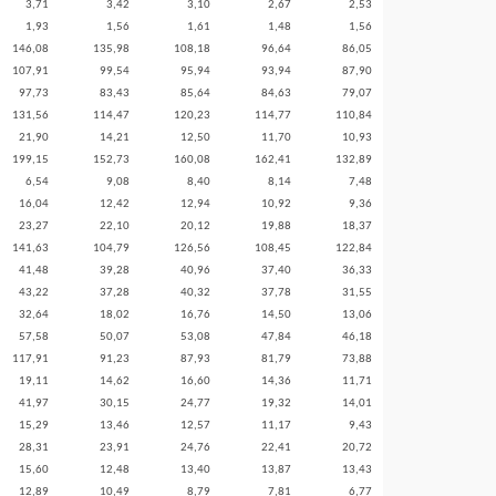
3,71
3,42
3,10
2,67
2,53
1,93
1,56
1,61
1,48
1,56
146,08
135,98
108,18
96,64
86,05
107,91
99,54
95,94
93,94
87,90
97,73
83,43
85,64
84,63
79,07
131,56
114,47
120,23
114,77
110,84
21,90
14,21
12,50
11,70
10,93
199,15
152,73
160,08
162,41
132,89
6,54
9,08
8,40
8,14
7,48
16,04
12,42
12,94
10,92
9,36
23,27
22,10
20,12
19,88
18,37
141,63
104,79
126,56
108,45
122,84
41,48
39,28
40,96
37,40
36,33
43,22
37,28
40,32
37,78
31,55
32,64
18,02
16,76
14,50
13,06
57,58
50,07
53,08
47,84
46,18
117,91
91,23
87,93
81,79
73,88
19,11
14,62
16,60
14,36
11,71
41,97
30,15
24,77
19,32
14,01
15,29
13,46
12,57
11,17
9,43
28,31
23,91
24,76
22,41
20,72
15,60
12,48
13,40
13,87
13,43
12,89
10,49
8,79
7,81
6,77