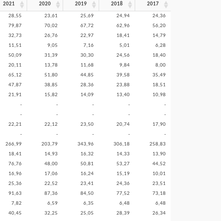
2021
2020
2019
2018
2017
28,55
23,61
25,69
24,94
24,36
79,87
70,02
67,72
62,96
56,20
32,73
26,76
22,97
18,41
14,79
11,51
9,05
7,16
5,01
6,28
50,09
31,39
30,30
24,56
18,40
20,11
13,78
11,68
9,84
8,00
65,12
51,80
44,85
39,58
35,49
47,87
38,85
28,36
23,88
18,51
21,91
15,82
14,09
13,40
10,98
-
-
-
-
-
-
-
-
-
-
22,21
22,12
23,50
20,74
17,90
-
-
-
-
-
266,99
203,79
343,96
306,18
258,83
18,41
14,93
16,32
14,33
13,90
76,76
48,00
50,81
53,27
44,52
16,96
17,06
16,24
15,19
10,01
25,36
22,52
23,41
24,36
23,51
91,63
87,36
84,50
77,52
73,18
7,82
6,59
6,35
6,48
6,48
40,45
32,25
25,05
28,39
26,34