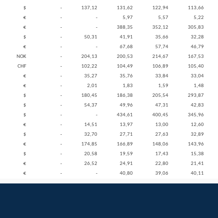
$
-
137,12
131,62
122,94
113,66
€
-
-
5,97
5,57
5,22
€
-
-
388,35
352,12
305,83
$
-
50,31
41,91
35,66
32,28
€
-
-
67,68
57,74
46,79
NOK
-
204,13
200,53
214,67
167,53
CHF
-
102,22
104,49
106,89
105,40
€
-
35,27
35,76
33,84
33,04
€
-
2,01
1,83
1,59
1,48
$
-
180,45
186,38
205,54
293,87
$
-
54,37
49,96
47,31
42,83
$
-
-
434,61
400,45
345,96
€
-
14,51
13,97
13,00
12,60
$
-
32,70
27,71
27,63
32,89
€
-
174,85
166,89
148,06
143,96
$
-
20,58
19,59
17,43
15,38
€
-
26,52
24,91
22,80
21,41
€
-
-
40,80
39,06
40,11