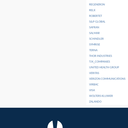
REGENERON
RELX
ROBERTET
S&P GLOBAL
SAFRAN
SALMAR
SCHINDLER
SYMRISE
TERNA
THOR INDUSTRIES
TJX_COMPANIES
UNITED HEALTH GROUP
VERITAS
VERIZON COMMUNICATIONS
VIRBAC
VISA
WOLTERS KLUWER
ZALANDO