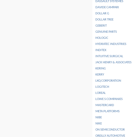
DASSAULT SYSTEMES
DAVIDE CAMPARI
DOLLAR G
DOLLAR TREE
GEBERIT
GENUINE PARTS
HOLOGIC
HYDRATEC INDUSTRIES
INDITEX
INTUITIVE SURGICAL
JACK HENRY & ASSOCIATES
KERING
KERRY
LKQ CORPORATION
LOGITECH
LOREAL
LOWE S COMPANIES
MASTERCARD
META PLATFORMS
NIBE
NIKE
ON SEMICONDUCTOR
OREILLY AUTOMOTIVE