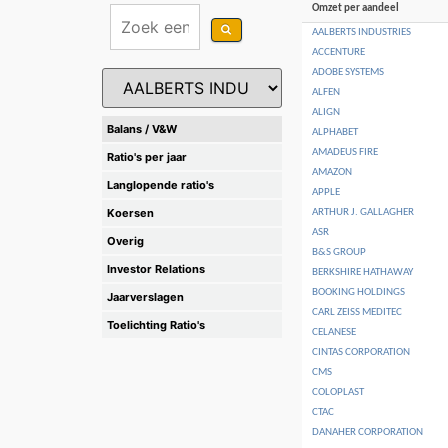
Omzet per aandeel
AALBERTS INDUSTRIES
ACCENTURE
ADOBE SYSTEMS
ALFEN
ALIGN
Balans / V&W
ALPHABET
AMADEUS FIRE
Ratio's per jaar
AMAZON
Langlopende ratio's
APPLE
Koersen
ARTHUR J. GALLAGHER
ASR
Overig
B&S GROUP
Investor Relations
BERKSHIRE HATHAWAY
BOOKING HOLDINGS
Jaarverslagen
CARL ZEISS MEDITEC
Toelichting Ratio's
CELANESE
CINTAS CORPORATION
CMS
COLOPLAST
CTAC
DANAHER CORPORATION