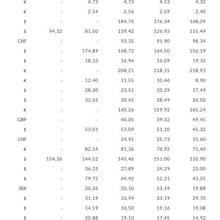
€
-
4,73
4,73
4,53
4,32
€
-
2,54
2,56
2,59
2,40
$
-
-
184,70
176,34
168,09
$
94,32
81,50
139,42
126,93
115,49
CHF
-
-
93,35
91,90
98,34
$
-
174,89
168,72
164,50
156,19
$
-
18,13
16,94
16,09
19,32
€
-
-
208,21
218,15
218,93
€
-
12,40
11,55
10,46
8,90
$
-
28,20
23,51
20,29
17,49
$
-
32,62
30,41
28,49
26,50
€
-
-
140,26
159,92
165,24
GBP
-
-
40,05
39,32
49,45
$
-
53,01
53,09
51,10
45,32
CHF
-
-
24,91
25,73
31,60
€
-
82,54
81,36
76,92
71,40
$
154,36
144,52
145,46
151,00
135,90
$
-
36,23
27,89
24,29
23,00
$
-
79,72
64,92
52,21
43,25
SEK
-
20,26
20,10
23,14
19,88
$
-
31,19
33,99
33,19
29,70
$
-
14,59
16,50
19,16
19,08
$
-
20,88
19,10
17,45
14,92