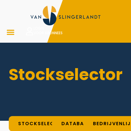
LOGIN
VOOR ABONNEES
Stockselector
STOCKSELECTOR
DATABASE
BEDRIJVENLI