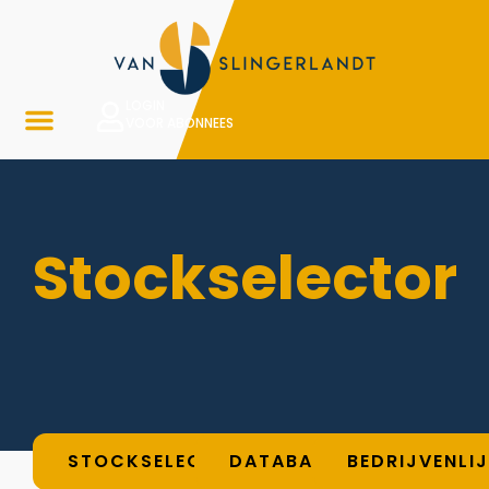
LOGIN
VOOR ABONNEES
Stockselector
STOCKSELECTOR
DATABASE
BEDRIJVENLI