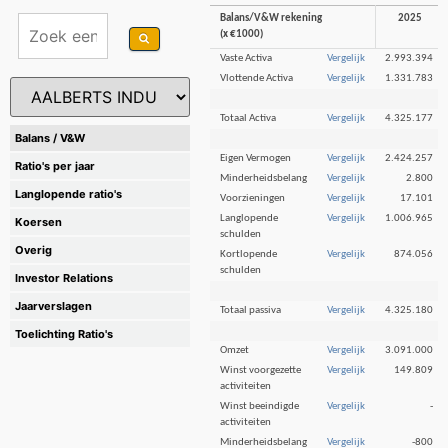
Balans/V&W rekening
2025
(x €1000)
Vaste Activa
Vergelijk
2.993.394
Vlottende Activa
Vergelijk
1.331.783
Totaal Activa
Vergelijk
4.325.177
Balans / V&W
Eigen Vermogen
Vergelijk
2.424.257
Ratio's per jaar
Minderheidsbelang
Vergelijk
2.800
Langlopende ratio's
Voorzieningen
Vergelijk
17.101
Langlopende
Vergelijk
1.006.965
Koersen
schulden
Overig
Kortlopende
Vergelijk
874.056
schulden
Investor Relations
Jaarverslagen
Totaal passiva
Vergelijk
4.325.180
Toelichting Ratio's
Omzet
Vergelijk
3.091.000
Winst voorgezette
Vergelijk
149.809
activiteiten
Winst beeindigde
Vergelijk
-
activiteiten
Minderheidsbelang
Vergelijk
-800