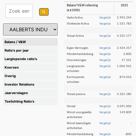
Balans/V&W rekening
2025
(x €1000)
Vaste Activa
Vergelijk
2.993.394
Vlottende Activa
Vergelijk
1.331.783
Totaal Activa
Vergelijk
4.325.177
Balans / V&W
Eigen Vermogen
Vergelijk
2.424.257
Ratio's per jaar
Minderheidsbelang
Vergelijk
2.800
Langlopende ratio's
Voorzieningen
Vergelijk
17.101
Langlopende
Vergelijk
1.006.965
Koersen
schulden
Overig
Kortlopende
Vergelijk
874.056
schulden
Investor Relations
Jaarverslagen
Totaal passiva
Vergelijk
4.325.180
Toelichting Ratio's
Omzet
Vergelijk
3.091.000
Winst voorgezette
Vergelijk
149.809
activiteiten
Winst beeindigde
Vergelijk
-
activiteiten
Minderheidsbelang
Vergelijk
-800