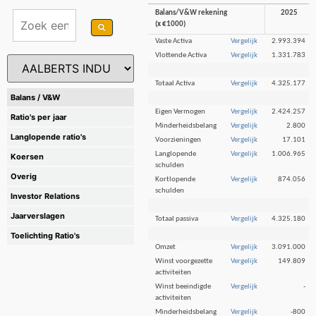
Balans/V&W rekening
2025
(x €1000)
Vaste Activa
Vergelijk
2.993.394
Vlottende Activa
Vergelijk
1.331.783
Totaal Activa
Vergelijk
4.325.177
Balans / V&W
Eigen Vermogen
Vergelijk
2.424.257
Ratio's per jaar
Minderheidsbelang
Vergelijk
2.800
Langlopende ratio's
Voorzieningen
Vergelijk
17.101
Langlopende
Vergelijk
1.006.965
Koersen
schulden
Overig
Kortlopende
Vergelijk
874.056
schulden
Investor Relations
Jaarverslagen
Totaal passiva
Vergelijk
4.325.180
Toelichting Ratio's
Omzet
Vergelijk
3.091.000
Winst voorgezette
Vergelijk
149.809
activiteiten
Winst beeindigde
Vergelijk
-
activiteiten
Minderheidsbelang
Vergelijk
-800