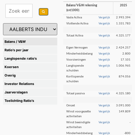
Balans/V&W rekening
2025
(x €1000)
Vaste Activa
Vergelijk
2.993.394
Vlottende Activa
Vergelijk
1.331.783
Totaal Activa
Vergelijk
4.325.177
Balans / V&W
Eigen Vermogen
Vergelijk
2.424.257
Ratio's per jaar
Minderheidsbelang
Vergelijk
2.800
Langlopende ratio's
Voorzieningen
Vergelijk
17.101
Langlopende
Vergelijk
1.006.965
Koersen
schulden
Overig
Kortlopende
Vergelijk
874.056
schulden
Investor Relations
Jaarverslagen
Totaal passiva
Vergelijk
4.325.180
Toelichting Ratio's
Omzet
Vergelijk
3.091.000
Winst voorgezette
Vergelijk
149.809
activiteiten
Winst beeindigde
Vergelijk
-
activiteiten
Minderheidsbelang
Vergelijk
-800