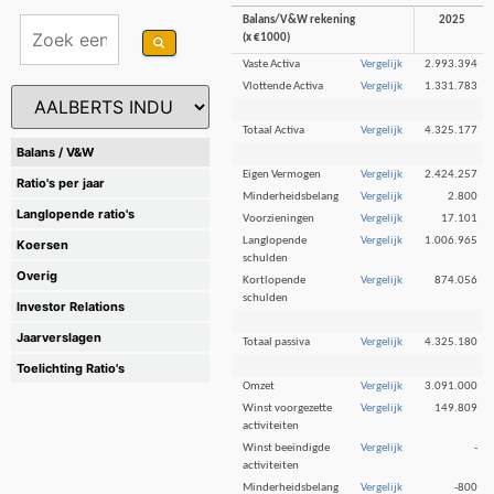
Balans/V&W rekening
2025
(x €1000)
Vaste Activa
Vergelijk
2.993.394
Vlottende Activa
Vergelijk
1.331.783
Totaal Activa
Vergelijk
4.325.177
Balans / V&W
Eigen Vermogen
Vergelijk
2.424.257
Ratio's per jaar
Minderheidsbelang
Vergelijk
2.800
Langlopende ratio's
Voorzieningen
Vergelijk
17.101
Langlopende
Vergelijk
1.006.965
Koersen
schulden
Overig
Kortlopende
Vergelijk
874.056
schulden
Investor Relations
Jaarverslagen
Totaal passiva
Vergelijk
4.325.180
Toelichting Ratio's
Omzet
Vergelijk
3.091.000
Winst voorgezette
Vergelijk
149.809
activiteiten
Winst beeindigde
Vergelijk
-
activiteiten
Minderheidsbelang
Vergelijk
-800