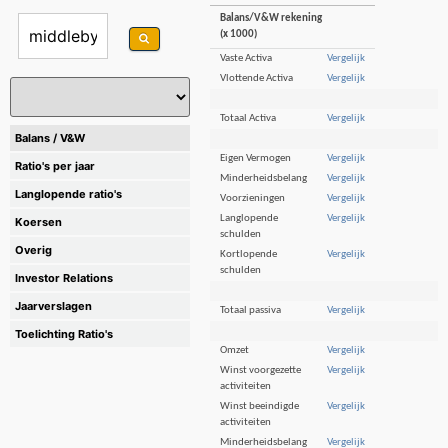
Balans/V&W rekening
(x 1000)
Vaste Activa
Vergelijk
Vlottende Activa
Vergelijk
Totaal Activa
Vergelijk
Balans / V&W
Eigen Vermogen
Vergelijk
Ratio's per jaar
Minderheidsbelang
Vergelijk
Langlopende ratio's
Voorzieningen
Vergelijk
Langlopende
Vergelijk
Koersen
schulden
Overig
Kortlopende
Vergelijk
schulden
Investor Relations
Jaarverslagen
Totaal passiva
Vergelijk
Toelichting Ratio's
Omzet
Vergelijk
Winst voorgezette
Vergelijk
activiteiten
Winst beeindigde
Vergelijk
activiteiten
Minderheidsbelang
Vergelijk