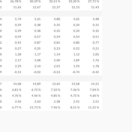
 %
26,78 %
30,29 %
32,51 %
33,20 %
27,71 %
71
11,65
12,67
12,37
12,13
11,43
44
5,74
5,61
4,80
4,65
4,48
39
0,39
0,38
0,35
0,34
0,31
40
0,39
0,38
0,35
0,34
0,32
60
0,59
0,57
0,54
0,54
0,51
92
0,91
0,87
0,81
0,80
0,77
29
0,27
0,25
0,23
0,22
0,21
30
1,28
1,17
1,14
1,12
1,05
33
2,17
2,08
2,00
1,89
1,76
39
2,29
2,14
2,01
1,93
1,78
89
-0,13
-0,02
-0,53
-0,74
-0,42
37
14,68
14,89
13,65
13,58
14,21
 %
6,81 %
6,72 %
7,32 %
7,36 %
7,04 %
 %
4,70 %
4,46 %
4,85 %
4,73 %
4,60 %
70
2,50
2,63
2,38
2,41
2,51
 %
6,77 %
21,73 %
7,96 %
8,51 %
11,31 %