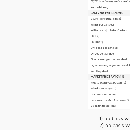
EV/EV + rentedragende schuld
Rentedekking
GEGEVENS PER AANDEEL
Beurskoers (gemiddeld)
Winst per aandeel
WPA voor bijz. baten/lasten
EBIT 2)
EBITDA 2)
Dividend per aandeel
Omzet per aandeel
Eigen vermogen per aandeel
Eigen vermogen per aandeel 1
Werkkapitaal
MARKET PRICE RATIO'S 3)
Koers / winstverhouding 1)
Winst / koers (yield)
Dividendrendement
Beurswaarde/boekwaarde 1)
Beleggingsresultaat
1) op basis v
2) op basis va