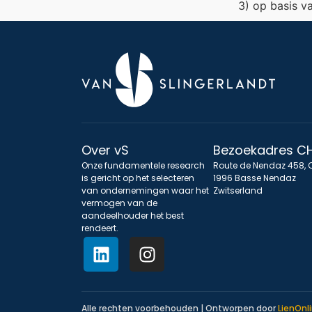
3) op basis v
Over vS
Bezoekadres C
Onze fundamentele research
Route de Nendaz 458, 
is gericht op het selecteren
1996 Basse Nendaz
van ondernemingen waar het
Zwitserland
vermogen van de
aandeelhouder het best
rendeert.
Alle rechten voorbehouden | Ontworpen door
LienOnl