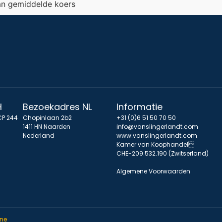
an gemiddelde koers
H
Bezoekadres NL
Informatie
CP 244
Chopinlaan 2b2
+31 (0)6 51 50 70 50
1411 HN Naarden
info@vanslingerlandt.com
Nederland
www.vanslingerlandt.com
Kamer van Koophandel
CHE-209.532.190 (Zwitserland)
Algemene Voorwaarden
ine