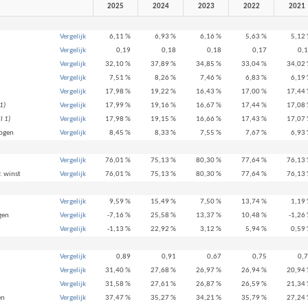
2025
2024
2023
2022
2021
Vergelijk
6,11 %
6,93 %
6,16 %
5,63 %
5,12
Vergelijk
0,19
0,18
0,18
0,17
0,
Vergelijk
32,10 %
37,89 %
34,85 %
33,04 %
34,02
Vergelijk
7,51 %
8,26 %
7,46 %
6,83 %
6,19
Vergelijk
17,98 %
19,22 %
16,43 %
17,00 %
17,44
1)
Vergelijk
17,99 %
19,16 %
16,67 %
17,44 %
17,08
l 1)
Vergelijk
17,98 %
19,15 %
16,66 %
17,43 %
17,07
mogen
Vergelijk
8,45 %
8,33 %
7,55 %
7,67 %
6,93
Vergelijk
76,01 %
75,13 %
80,30 %
77,64 %
76,13
. winst
Vergelijk
76,01 %
75,13 %
80,30 %
77,64 %
76,13
Vergelijk
9,59 %
15,49 %
7,50 %
13,74 %
1,19
gen
Vergelijk
-7,16 %
25,58 %
13,37 %
10,48 %
-1,26
Vergelijk
-1,13 %
22,92 %
3,12 %
5,94 %
0,59
Vergelijk
0,89
0,91
0,67
0,75
0,
Vergelijk
31,40 %
27,68 %
26,97 %
26,94 %
20,94
Vergelijk
31,58 %
27,61 %
26,87 %
26,59 %
21,34
en
Vergelijk
37,47 %
35,27 %
34,21 %
35,79 %
27,24