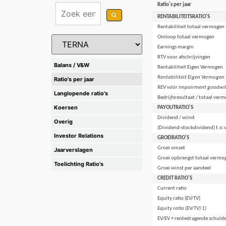
Ratio's per jaar
RENTABILITEITSRATIO'S
Rentabiliteit totaal vermogen
Omloop totaal vermogen
Earnings margin
RTV voor afschrijvingen
Balans / V&W
Rentabiliteit Eigen Vermogen
Rentabiliteit Eigen Vermogen 
Ratio's per jaar
REV vóór impairment goodwil
Langlopende ratio's
Bedrijfsresultaat / totaal ver
Koersen
PAYOUTRATIO'S
Dividend / winst
Overig
(Dividend-stockdividend) t.o.v
Investor Relations
GROEIRATIO'S
Groei omzet
Jaarverslagen
Groei opbrengst totaal vermo
Toelichting Ratio's
Groei winst per aandeel
CREDIT RATIO'S
Current ratio
Equity ratio (EV/TV)
Equity ratio (EV/TV) 1)
EV/EV + rentedragende schuld