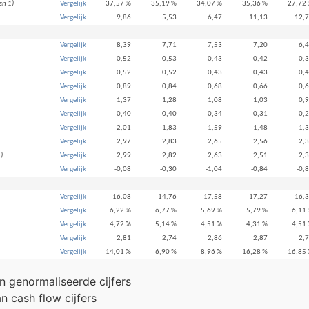
en 1)
Vergelijk
37,57 %
35,19 %
34,07 %
35,36 %
27,72
Vergelijk
9,86
5,53
6,47
11,13
12,
Vergelijk
8,39
7,71
7,53
7,20
6,
Vergelijk
0,52
0,53
0,43
0,42
0,
Vergelijk
0,52
0,52
0,43
0,43
0,
Vergelijk
0,89
0,84
0,68
0,66
0,
Vergelijk
1,37
1,28
1,08
1,03
0,
Vergelijk
0,40
0,40
0,34
0,31
0,
Vergelijk
2,01
1,83
1,59
1,48
1,
Vergelijk
2,97
2,83
2,65
2,56
2,
)
Vergelijk
2,99
2,82
2,63
2,51
2,
Vergelijk
-0,08
-0,30
-1,04
-0,84
-0,
Vergelijk
16,08
14,76
17,58
17,27
16,
Vergelijk
6,22 %
6,77 %
5,69 %
5,79 %
6,11
Vergelijk
4,72 %
5,14 %
4,51 %
4,31 %
4,51
Vergelijk
2,81
2,74
2,86
2,87
2,
Vergelijk
14,01 %
6,90 %
8,96 %
16,28 %
16,85
an genormaliseerde cijfers
n cash flow cijfers