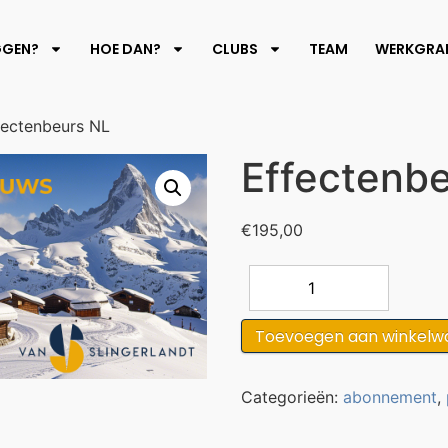
GGEN?
HOE DAN?
CLUBS
TEAM
WERKGRAF
fectenbeurs NL
Effectenb
€
195,00
Toevoegen aan winkelw
Categorieën:
abonnement
,