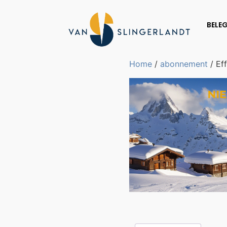
BELE
Home
/
abonnement
/ Ef